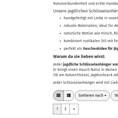
Naturverbundenheit und echte Handar
Unsere jagdlichen Schlüsselanhä
handgefertigt mit Liebe in unse
robuste Materialien, ideal für 
natürliche Motive wie Hirsch, Bl
kombiniert rustikalen Stil mit f
perfekt als
Geschenkidee für Jä
Warum du sie lieben wirst:
Jeder
jagdliche Schlüsselanhänger von
Er bringt einen Hauch Natur in deinen
Ob am Autoschlüssel, Jagdrucksack od
Jeder Schlüsselanhänger wird mit Liebe
Sortieren nach
pr
Sortieren nach
16
1
2
»