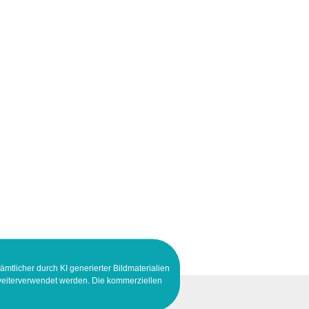
ämtlicher durch KI generierter Bildmaterialien
 weiterverwendet werden. Die kommerziellen