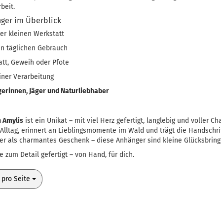
beit.
nger im Überblick
rer kleinen Werkstatt
den täglichen Gebrauch
att, Geweih oder Pfote
einer Verarbeitung
gerinnen, Jäger und Naturliebhaber
 Amylis
ist ein Unikat – mit viel Herz gefertigt, langlebig und voller Ch
 Alltag, erinnert an Lieblingsmomente im Wald und trägt die Handschri
er als charmantes Geschenk – diese Anhänger sind kleine Glücksbring
 zum Detail gefertigt – von Hand, für dich.
o Seite
 pro Seite