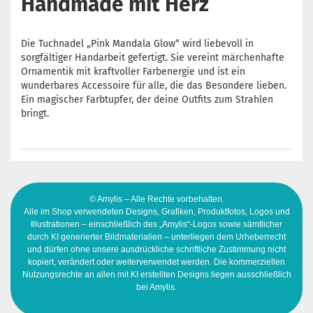
Handmade mit Herz
Die Tuchnadel „Pink Mandala Glow“ wird liebevoll in
sorgfältiger Handarbeit gefertigt. Sie vereint märchenhafte
Ornamentik mit kraftvoller Farbenergie und ist ein
wunderbares Accessoire für alle, die das Besondere lieben.
Ein magischer Farbtupfer, der deine Outfits zum Strahlen
bringt.
© Amylis – Alle Rechte vorbehalten.
Alle im Shop verwendeten Designs, Grafiken, Produktfotos, Logos und
Illustrationen – einschließlich des „Amylis“-Logos sowie sämtlicher
durch KI generierter Bildmaterialien – unterliegen dem Urheberrecht
und dürfen ohne unsere ausdrückliche schriftliche Zustimmung nicht
kopiert, verändert oder weiterverwendet werden. Die kommerziellen
Nutzungsrechte an allen mit KI erstellten Designs liegen ausschließlich
bei Amylis.