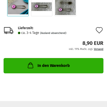
Lieferzeit:
A
ca. 3-4 Tage
(Ausland abweichend)
d
8,90 EUR
M
inkl. 19% MwSt. zzgl.
Versand
In den Warenkorb